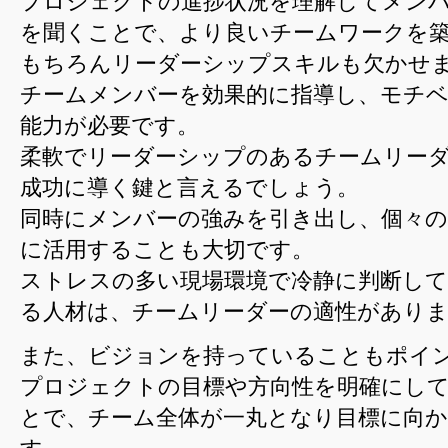
プロジェクトの進捗状況を理解してメン
要
を聞くことで、より良いチームワークを
な
もちろんリーダーシップスキルも欠かせ
適
チームメンバーを効果的に指導し、モチ
性
能力が必要です。
は
柔軟でリーダーシップのあるチームリー
成功に導く鍵と言えるでしょう。
同時にメンバーの強みを引き出し、個々の
に活用することも大切です。
ストレスの多い現場環境で冷静に判断し
る人材は、チームリーダーの適性があり
また、ビジョンを持っていることもポイ
プロジェクトの目標や方向性を明確にし
とで、チーム全体が一丸となり目標に向