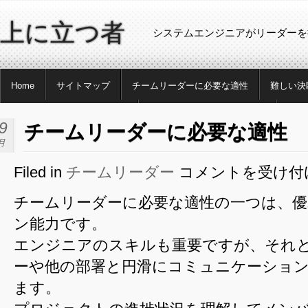
上に立つ者
システムエンジニアがリーダーを
Home
サイトマップ
チームリーダーに必要な適性
難しい決
転職エージェントを利用する
将来性のあるエンジニアとは
開発
9
チームリーダーに必要な適性
月
Filed in
チームリーダー
コメントを受け付
チ
ー
チームリーダーに必要な適性の一つは、
ム
ン能力です。
リ
ー
エンジニアのスキルも重要ですが、それ
ダ
ーや他の部署と円滑にコミュニケーショ
ー
ます。
に
必